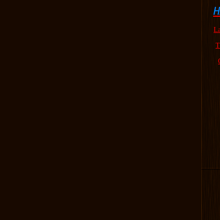
H
La
T